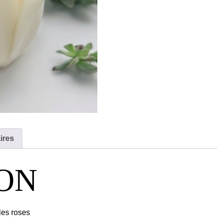
ires
ION
 les roses