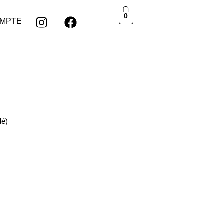
0
MPTE
dé)