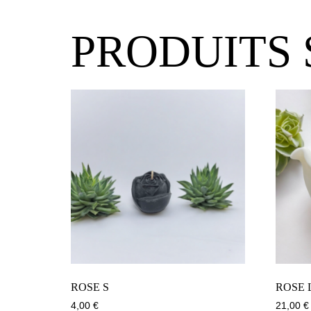
PRODUITS 
ROSE S
ROSE 
4,00
€
21,00
€