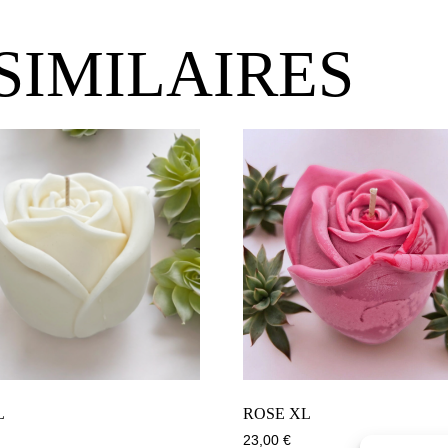
SIMILAIRES
L
ROSE XL
23,00
€